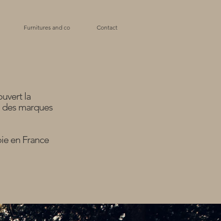
Furnitures and co
Contact
uvert la
s des marques
oie en France